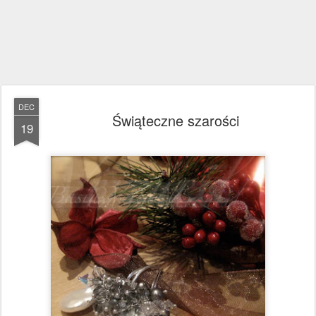
DEC
Świąteczne szarości
19