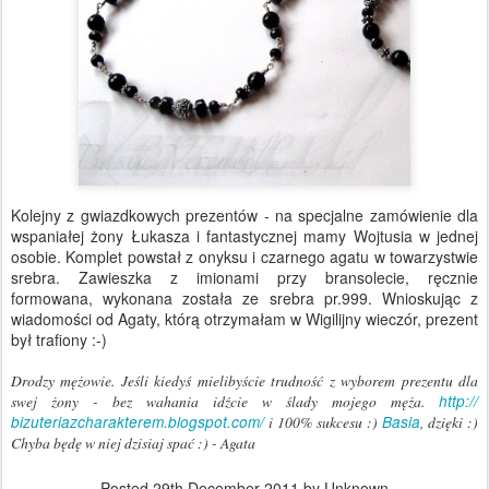
Kolejny z gwiazdkowych prezentów - na specjalne zamówienie dla
wspaniałej żony Łukasza i fantastycznej mamy Wojtusia w jednej
osobie. Komplet powstał z onyksu i czarnego agatu w towarzystwie
srebra. Zawieszka z imionami przy bransolecie, ręcznie
formowana, wykonana została ze srebra pr.999. Wnioskując z
wiadomości od Agaty, którą otrzymałam w Wigilijny wieczór, prezent
był trafiony :-)
Drodzy mężowie. Jeśli kiedyś mielibyście trudność z wyborem prezentu dla
swej żony - bez wahania idźcie w ślady mojego męża.
http://
bizuteriazcharakterem.blogspot.
com/
i 100% sukcesu :)
Basia
, dzięki :)
Chyba będę w niej dzisiaj spać :) - Agata
Posted
29th December 2011
by Unknown