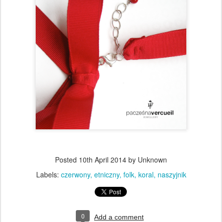
Posted
10th April 2014
by Unknown
Labels:
czerwony
etniczny
folk
koral
naszyjnik
0
Add a comment