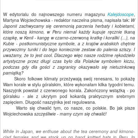
W edytorialu do najnowszego numeru magazynu
Kalejdoscope
,
Martyna Wojciechowska - redaktor naczelna pisma, napisała tak:
W
Japonii zachwycamy się ceremonią parzenia herbaty i kobietami,
które noszą kimono, w Peru niemal każdy kupuje ręcznie tkaną
czapkę, w Kenii - kangę w czarno-czerwoną kratkę i koraliki (...), na
Kubie - postkomunistyczne symbole, a z krajów arabskich chętnie
przywozimy tuniki i do tego koniecznie zestaw do palenia sziszy. I
uważamy, że to jest cool. Dlaczego więc nasze rodzime rękodzieło
artystyczne przez długi czas było dla Polaków symbolem kiczu,
podczas gdy dla gości z zagranicy okazywało się nietuzinkową
pamiątką?
Skoro folkowe klimaty przeżywają swój renesans, to pokażę
Wam korale w stylu góralskim, które wykonałam kilka tygodni temu.
Naszyjnik powstał z czerwonego korala. Zakończony wstążką - po
góralsku - ale z ukrytym pod kokardą praktycznym srebrnym
zapięciem. Długość naszyjnika jest regulowana.
Warto się chwalić tym, co nasze, co polskie. Bo jak pisze
Wojciechowska
szczęśliwie - mamy czym się chwalić!
While in Japan, we enthuse about the tea ceremony and kimono-
clad females and we stock up on hand knitted hats in Peru. In