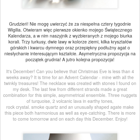
Grudzień! Nie mogę uwierzyć że za niespełna cztery tygodnie
Wigilia. Otwieram więc pierwsze okienko mojego Świątecznego
Kalendarza, a w nim naszyjnik z wyzbieranych z mojego biurka
korali. Trzy turkusy, dwie lawy w kolorze ziemi, kilka kryształów
górskich i kwarcu dymnego oraz przepiękny podłużny agat o
niesłychanie interesującym kształcie. Asymetryczna propozycja na
początek grudnia! A jutro kolejna propozycja!
It's December! Can you believe that Christmas Eve is less than 4
weeks away? It is time for an Advent Calendar - mine with all the
twinkly treasures! The necklace was created with stones I found on
my desk. The last few from different strands made a great
combination for this simple, asymmetrical ensemble. Three nuggets
of turquoise, 2 volcanic lava in earthy tones,
rock crystal. smoke quartz and an unusually shaped agate make
this piece both harmonious as well as
eye-catching. There is more
to come tomorrow and on each day this December. Enjoy!